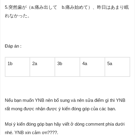
5.突然歯が（a.痛み出して b.痛み始めて）、昨日はあまり眠
れなかった。
Đáp án :
1b
2a
3b
4a
5a
Nếu bạn muốn YNB nên bổ sung và nên sửa điểm gì thì YNB
rất mong được nhận được ý kiến đóng góp của các bạn.
Mọi ý kiến đóng góp bạn hãy viết ở dòng comment phía dưới
nhé. YNB xin cảm ơn????.