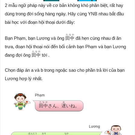
2 mẫu ngữ pháp này về cơ bản không khó phân biệt, rất hay
dùng trong đời sống hàng ngày. Hãy cùng YNB nhau bắt đầu
bài học với đoạn hội thoại dưới đây:
たなか
Bạn Phạm, bạn Lương và ông
田中
đã hẹn cùng nhau đi ăn
trưa, đoạn hội thoại nói đến bối cảnh bạn Phạm và bạn Lương
たなか
đang đợi ông
田中
tới .
Chọn đáp án a và b trong ngoặc sao cho phần trả lời của bạn
Lương hợp lý nhất.
Phạm
たなか
お
田中
さん、
遅
いね。
Lương
ほんとう
おそ
なか