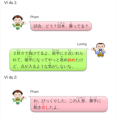
Ví dụ 1:
Phạm
にほん
か
試合、どう？
日本
、
勝
ってる？
Lương
たい
ま
ぜんはん
てん
２
対
０で
負
けてるよ、
前半
に２
点
いれら
こうはん
せ
れて。
後半
になってやっと
攻
め
始め
たけ
き
ど、点が入るような
気
がしないな。
Ví dụ 2:
Phạm
にんぎょう
かって
わ、びっくりした。この
人形
、
勝手
に
うご
だ
動
き
出
し
たよ。