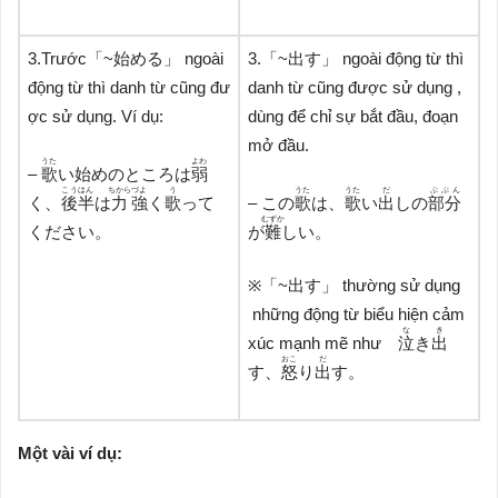
3.Trước「~始める」 ngoài
3.「~出す」 ngoài động từ thì
động từ thì danh từ cũng đư
danh từ cũng được sử dụng ,
ợc sử dụng. Ví dụ:
dùng để chỉ sự bắt đầu, đoạn
mở đầu.
うた
よわ
–
歌
い始めのところは
弱
こうはん
ちから
づよ
う
うた
うた
だ
ぶぶん
く、
後半
は
力
強
く
歌
って
– この
歌
は、
歌
い
出
し
の
部分
むずか
ください。
が
難
しい。
※「~出す」 thường sử dụng
những động từ biểu hiện cảm
な
き
xúc mạnh mẽ như
泣
き
出
おこ
だ
す、
怒
り
出
す。
Một vài ví dụ: