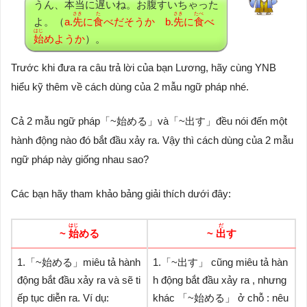
うん、
本当
に
遅
いね。お
腹
すいちゃった
さき
た
さき
たべ
よ。（
a.
先
に
食
べだそうか b.
先
に
食
べ
はじ
始
めようか
）。
Trước khi đưa ra câu trả lời của bạn Lương, hãy cùng YNB
hiểu kỹ thêm về cách dùng của 2 mẫu ngữ pháp nhé.
Cả 2 mẫu ngữ pháp「~始める」và「~出す」đều nói đến một
hành động nào đó bắt đầu xảy ra. Vậy thì cách dùng của 2 mẫu
ngữ pháp này giống nhau sao?
Các bạn hãy tham khảo bảng giải thích dưới đây:
はじ
だ
~
始
める
~
出
す
1.「~始める」miêu tả hành
1.「~出す」 cũng miêu tả hàn
động bắt đầu xảy ra và sẽ ti
h động bắt đầu xảy ra , nhưng
ếp tục diễn ra. Ví dụ:
khác 「~始める」 ở chỗ : nêu