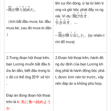
lên sự tồn đọng, ứ lại từ bên tr
あめ
ふりはじめ
ong và giờ bộc phát đẩy ra ng
–
雨
が
降り始め
た。
とびだす
oài. Ví dụ :
飛び出す
、
ひきだす
（trời bắt đầu mưa; lúc đầu
引き出す
、…
mưa bé, sau đó mưa to dần
あめ
ふりだ
）
–
雨
が
降り出
した。(tự nhiên t
rời đổ mưa)
2.Trong đoạn hội thoại trên,
2.Đoạn hội thoại trên, hành độ
bạn Lương muốn bắt đầu b
ng dự định của bạn Lương kh
ữa ăn dần, biết đâu trong lú
ông phải là hành động bộc phá
c đó có thể ông 田中 sẽ tới
t, được kìm nén từ trước, vậy
.
nên đáp án a không phù hợp.
Đáp án đúng đoạn hội thoại
trên là
b. 先に食べ始めよう
か