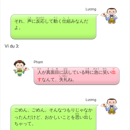
Lương
こえ
はんのう
うご
しく
それ、
声
に
反応
して
動
く
仕組
みなんだ
よ。
Ví dụ 3:
Phạm
ひと
まじめ
はな
とき
きゅう
わら
だ
人
が
真面目
に
話
している
時
に
急
に
笑
い
出
しつれい
す
なんて、
失礼
ね。
Lương
ごめん、ごめん。そんなつもりじゃなか
おも
だ
ったんだけど、おかしいことを
思
い
出
し
ちゃって。