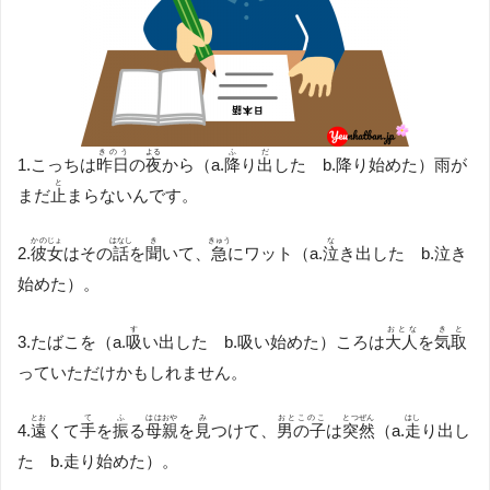
きのう
よる
ふ
だ
1.こっちは
昨日
の
夜
から（a.
降
り
出
した b.降り始めた）雨が
と
まだ
止
まらないんです。
かのじょ
はなし
き
きゅう
な
2.
彼女
はその
話
を
聞
いて、
急
にワット（a.
泣
き出した b.泣き
始めた）。
す
おとな
き
と
3.たばこを（a.
吸
い出した b.吸い始めた）ころは
大人
を
気
取
っていただけかもしれません。
とお
て
ふ
ははおや
み
おとこのこ
とつぜん
はし
4.
遠
くて
手
を
振
る
母親
を
見
つけて、
男の子
は
突然
（a.
走
り出し
た b.走り始めた）。