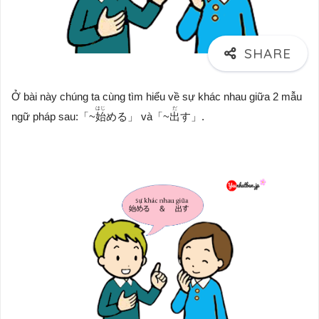
Ở bài này chúng ta cùng tìm hiểu về sự khác nhau giữa 2 mẫu
はじ
だ
ngữ pháp sau:「~
始
める」 và「~
出
す」.