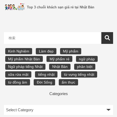
Top 3 chuỗi khách sạn giá rẻ tại Nhật Bản
Kinh Nghiệm
Làm đẹp
Mỹ phẩm
Mỹ phẩm Nhật Bản
Mỹ phẩm rẻ
ngữ pháp
Ngữ pháp tiếng Nhật
Nhật Bản
phân biệt
sữa rửa mặt
tiếng nhật
từ vựng tiếng nhật
từ đồng âm
Đời Sống
ẩm thực
Categories