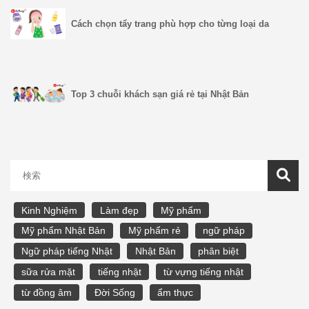
Cách chọn tẩy trang phù hợp cho từng loại da
Top 3 chuỗi khách sạn giá rẻ tại Nhật Bản
Kinh Nghiệm
Làm đẹp
Mỹ phẩm
Mỹ phẩm Nhật Bản
Mỹ phẩm rẻ
ngữ pháp
Ngữ pháp tiếng Nhật
Nhật Bản
phân biệt
sữa rửa mặt
tiếng nhật
từ vựng tiếng nhật
từ đồng âm
Đời Sống
ẩm thực