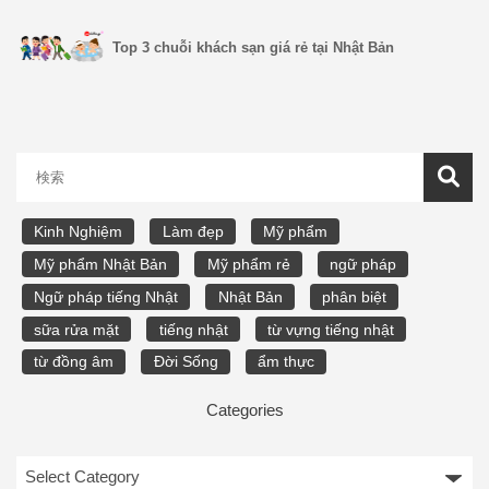
Top 3 chuỗi khách sạn giá rẻ tại Nhật Bản
Kinh Nghiệm
Làm đẹp
Mỹ phẩm
Mỹ phẩm Nhật Bản
Mỹ phẩm rẻ
ngữ pháp
Ngữ pháp tiếng Nhật
Nhật Bản
phân biệt
sữa rửa mặt
tiếng nhật
từ vựng tiếng nhật
từ đồng âm
Đời Sống
ẩm thực
Categories