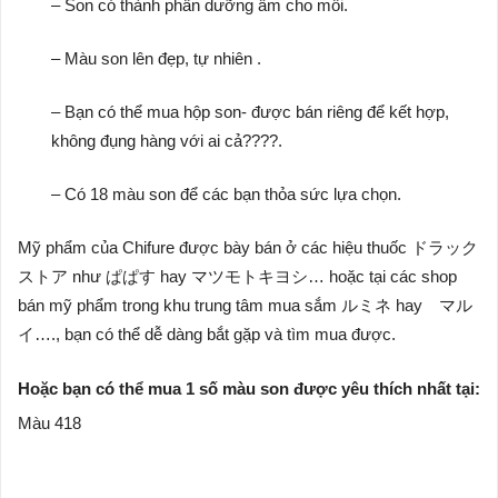
– Son có thành phần dưỡng ẩm cho môi.
– Màu son lên đẹp, tự nhiên .
– Bạn có thể mua hộp son- được bán riêng để kết hợp,
không đụng hàng với ai cả????.
– Có 18 màu son để các bạn thỏa sức lựa chọn.
Mỹ phẩm của Chifure được bày bán ở các hiệu thuốc ドラック
ストア như ぱぱす hay マツモトキヨシ… hoặc tại các shop
bán mỹ phẩm trong khu trung tâm mua sắm ルミネ hay マル
イ…., bạn có thể dễ dàng bắt gặp và tìm mua được.
Hoặc bạn có thể mua 1 số màu son được yêu thích nhất tại:
Màu 418