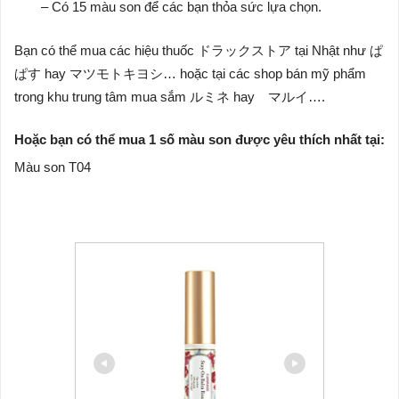
– Có 15 màu son để các bạn thỏa sức lựa chọn.
Bạn có thể mua các hiệu thuốc ドラックストア tại Nhật như ぱ
ぱす hay マツモトキヨシ… hoặc tại các shop bán mỹ phẩm
trong khu trung tâm mua sắm ルミネ hay マルイ….
Hoặc bạn có thể mua 1 số màu son được yêu thích nhất tại:
Màu son T04