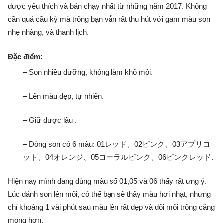
được yêu thích và bán chạy nhất từ những năm 2017. Không
cần quá cầu kỳ mà trông bạn vẫn rất thu hút với gam màu son
nhẹ nhàng, và thanh lịch.
Đặc điểm:
– Son nhiều dưỡng, không làm khô môi.
– Lên màu đẹp, tự nhiên.
– Giữ được lâu .
– Dòng son có 6 màu: 01レッド、02ピンク、03アプリコ
ット、04オレンジ、05コーラルピンク、06ピンクレッド.
Hiện nay mình đang dùng màu số 01,05 và 06 thấy rất ưng ý.
Lúc đánh son lên môi, có thể bạn sẽ thấy màu hơi nhạt, nhưng
chỉ khoảng 1 vài phút sau màu lên rất đẹp và đôi môi trông căng
mọng hơn.