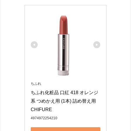
ちふれ
ちふれ化粧品 口紅 418 オレンジ
系 つめかえ用 (1本) 詰め替え用 
CHIFURE
4974972254210