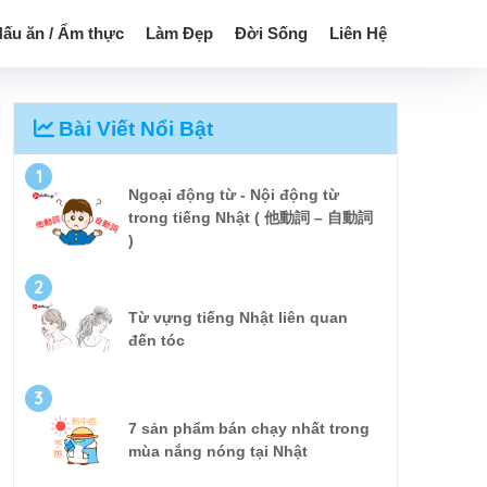
ấu ăn / Ẩm thực
Làm Đẹp
Đời Sống
Liên Hệ
Bài Viết Nổi Bật
1
Ngoại động từ - Nội động từ
trong tiếng Nhật ( 他動詞 – 自動詞
)
2
Từ vựng tiếng Nhật liên quan
đến tóc
3
7 sản phẩm bán chạy nhất trong
mùa nắng nóng tại Nhật