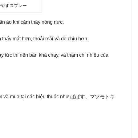
冷やすスプレー
quần áo khi cảm thấy nóng nực.
 thấy mát hơn, thoải mái và dễ chịu hơn.
 tức thì nên bán khá chạy, và thậm chí nhiều của
 phẩm và mua tại các hiệu thuốc như ぱぱす、マツモトキ