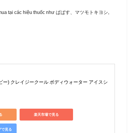
m và mua tại các hiệu thuốc như ぱぱす、マツモトキヨシ,
ツビー) クレイジークール ボディウォーター アイスシ
る
楽天市場で見る
ングで見る