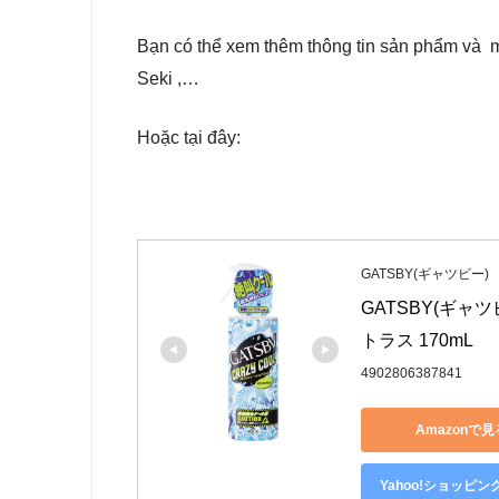
Bạn có thể xem thêm thông tin sản phẩ
Seki ,…
Hoặc tại đây:
GATSBY(ギャツビー)
GATSBY(ギャ
トラス 170mL
4902806387841
Amazonで見
Yahoo!ショッピ