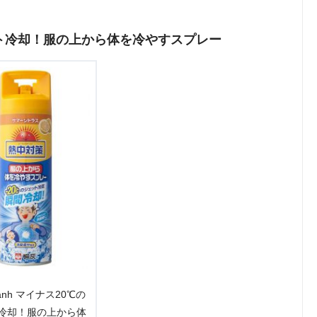
℃のジェット冷却！服の上から体を冷やすスプレー
t lạnh マイナス20℃の
冷却！服の上から体