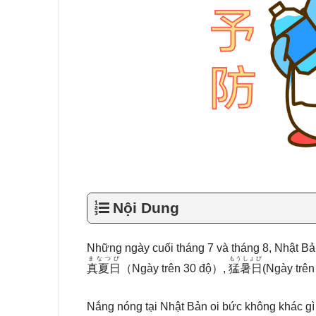
Nội Dung
Những ngày cuối tháng 7 và tháng 8, Nhật 
まなつび
もうしょび
真夏日
（Ngày trên 30 độ）,
猛暑日
(Ngày trên 
Nắng nóng tại Nhật Bản oi bức không khác gì