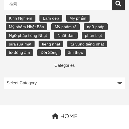
Kinh Nghiệm
Làm đẹp
Mỹ phẩm
Mỹ phẩm Nhật Bản
Mỹ phẩm rẻ
ngữ pháp
Ngữ pháp tiếng Nhật
Nhật Bản
phân biệt
sữa rửa mặt
tiếng nhật
từ vựng tiếng nhật
từ đồng âm
Đời Sống
ẩm thực
Categories
HOME