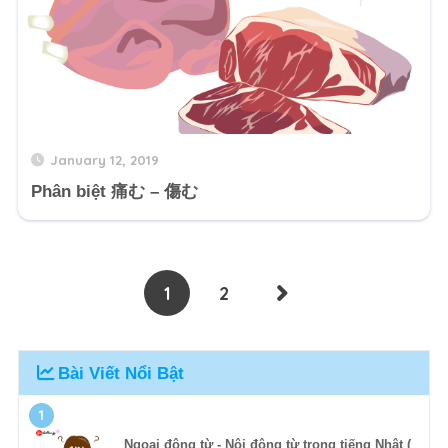
January 12, 2019
Phân biệt 痛む – 傷む
1
2
Bài Viết Nổi Bật
1
Ngoại động từ - Nội động từ trong tiếng Nhật (