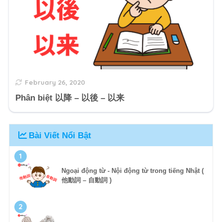
February 26, 2020
Phân biệt 以降 – 以後 – 以来
Bài Viết Nổi Bật
1
Ngoại động từ - Nội động từ trong tiếng Nhật (
他動詞 – 自動詞 )
2