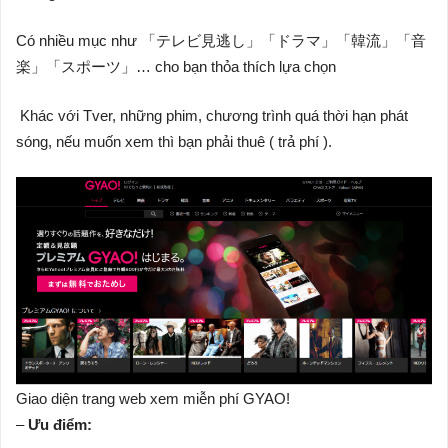
Có nhiều mục như 「テレビ見逃し」「ドラマ」「韓流」「音
楽」「スポーツ」… cho bạn thỏa thích lựa chọn
Khác với Tver, những phim, chương trình quá thời hạn phát
sóng, nếu muốn xem thì bạn phải thuê ( trả phí ).
Giao diện trang web xem miễn phí GYAO!
–
Ưu điểm: