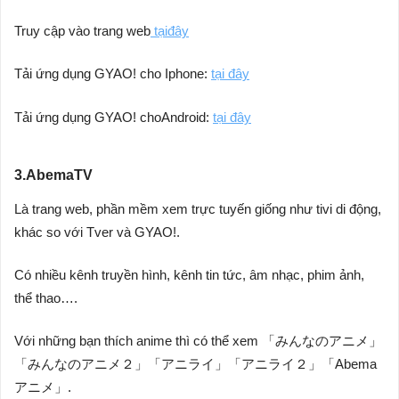
Truy cập vào trang web
tạiđây
Tải ứng dụng GYAO! cho Iphone:
tại đây
Tải ứng dụng GYAO! choAndroid:
tại đây
3.AbemaTV
Là trang web, phần mềm xem trực tuyến giống như tivi di động,
khác so với Tver và GYAO!.
Có nhiều kênh truyền hình, kênh tin tức, âm nhạc, phim ảnh,
thể thao….
Với những bạn thích anime thì có thể xem 「みんなのアニメ」
「みんなのアニメ２」「アニライ」「アニライ２」「Abema
アニメ」.