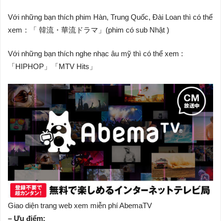
Với những bạn thích phim Hàn, Trung Quốc, Đài Loan thì có thể
xem：「 韓流・華流ドラマ」(phim có sub Nhật )
Với những bạn thích nghe nhạc âu mỹ thì có thể xem :
「HIPHOP」「MTV Hits」
Giao diện trang web xem miễn phí AbemaTV
– Ưu điểm: