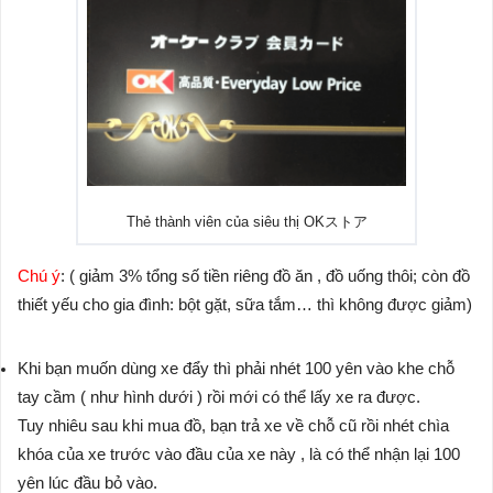
Thẻ thành viên của siêu thị OKストア
Chú ý
: ( giảm 3% tổng số tiền riêng đồ ăn , đồ uống thôi; còn đồ
thiết yếu cho gia đình: bột gặt, sữa tắm… thì không được giảm)
Khi bạn muốn dùng xe đẩy thì phải nhét 100 yên vào khe chỗ
tay cầm ( như hình dưới ) rồi mới có thể lấy xe ra được.
Tuy nhiêu sau khi mua đồ, bạn trả xe về chỗ cũ rồi nhét chìa
khóa của xe trước vào đầu của xe này , là có thể nhận lại 100
yên lúc đầu bỏ vào.