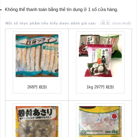
Không thể thanh toán bằng thẻ tín dụng ở 1 số cửa hàng.
ぜいべつ
Một số thực phẩm tiêu biểu được đánh giá cao:
(
税別
: chưa thuế)
268円 税別
1kg 297円 税別