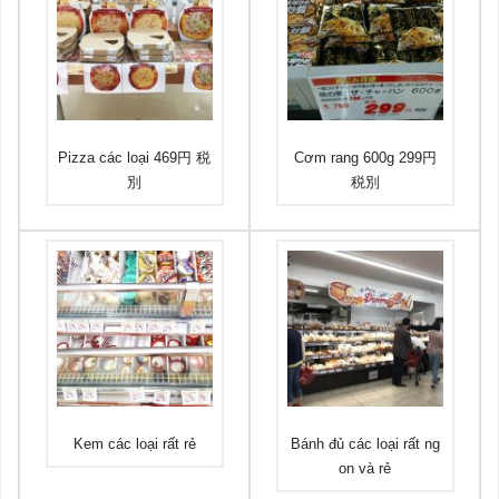
Pizza các loại 469円 税
Cơm rang 600g 299円
別
税別
Kem các loại rất rẻ
Bánh đủ các loại rất ng
on và rẻ