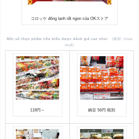
コロッケ đông lạnh rất ngon của OKストア
Một số thực phẩm tiêu biểu được đánh giá cao như:
(税別: chưa
thuế)
118円～
納豆 56円 税別