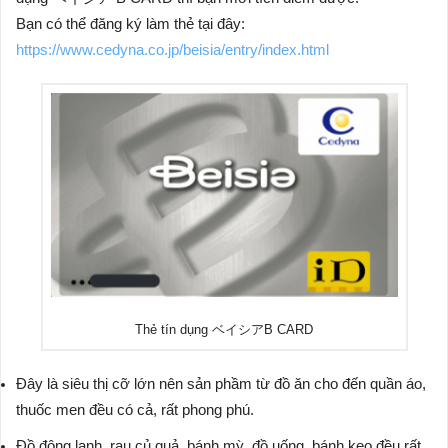
Bạn có thể đăng ký làm thẻ tại đây:
https://www.cedyna.co.jp/beisia/entry/index.html
Thẻ tín dụng ベイシアB CARD
Đây là siêu thị cỡ lớn nên sản phầm từ đồ ăn cho đến quần áo,
thuốc men đều có cả, rất phong phú.
Đồ đông lạnh, rau củ quả, bánh mỳ, đồ uống, bánh kẹo đều rất