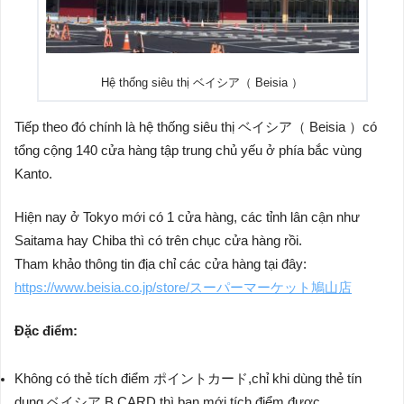
Hệ thống siêu thị ベイシア（ Beisia ）
Tiếp theo đó chính là hệ thống siêu thị ベイシア（ Beisia ）có
tổng cộng 140 cửa hàng tập trung chủ yếu ở phía bắc vùng
Kanto.
Hiện nay ở Tokyo mới có 1 cửa hàng, các tỉnh lân cận như
Saitama hay Chiba thì có trên chục cửa hàng rồi.
Tham khảo thông tin địa chỉ các cửa hàng tại đây:
https://www.beisia.co.jp/store/スーパーマーケット鳩山店
Đặc điểm:
Không có thẻ tích điểm ポイントカード,chỉ khi dùng thẻ tín
dụng ベイシア B CARD thì bạn mới tích điểm được.