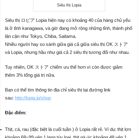
Siêu thị Lopia
Siêu thị ロピア Lopia hiện nay có khoảng 40 của hàng chủ yếu
là ở tỉnh kanagawa, và giờ đang mở rộng những tỉnh, thành phố
lân cận như Tokyo, Chiba, Saitama.
Nhiều người hay so sánh giữa giá cả giữa siêu thị OK ストア
và Lopia, nhưng hầu như giá cả 2 siêu thị tương đối như nhau.
Tuy nhiên, OK ストア chiếm ưu thế hơn vì còn được giảm
thêm 3% tổng giá trị nữa.
Bạn có thể tìm thông tin địa chỉ siêu thị tại đường link
sau:
http://lopia.jp/shop
Đặc điểm:
Thịt, cá, rau (đặc biệt là cuối tuần ) ở Lopia rất rẻ. Ví dụ: thịt lợn
khoảng 68~99 yên 1 lạng tùy loại. thịt gà ức khoảng 48 yên 1