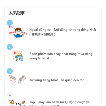
人気記事
1
Ngoại động từ – Nội động từ trong tiếng Nhật
( 他動詞 – 自動詞 )
2
7 sản phẩm bán chạy nhất trong mùa nắng
nóng tại Nhật
3
Từ vựng tiếng Nhật liên quan đến tóc
4
Top 9 máy làm bánh mì tự động được yêu