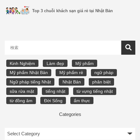
Top 3 chuỗi khách sạn giá rẻ tại Nhật Bản
Kinh Nghiệm
Làm đẹp
Mỹ phẩm
Mỹ phẩm Nhật Bản
Mỹ phẩm rẻ
ngữ pháp
Ngữ pháp tiếng Nhật
Nhật Bản
phân biệt
sữa rửa mặt
tiếng nhật
từ vựng tiếng nhật
từ đồng âm
Đời Sống
ẩm thực
Categories