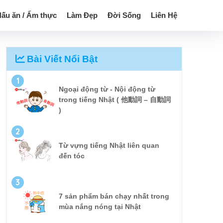
ấu ăn / Ẩm thực
Làm Đẹp
Đời Sống
Liên Hệ
Bài Viết Nổi Bật
1
Ngoại động từ - Nội động từ
trong tiếng Nhật ( 他動詞 – 自動詞
)
2
Từ vựng tiếng Nhật liên quan
đến tóc
3
7 sản phẩm bán chạy nhất trong
mùa nắng nóng tại Nhật