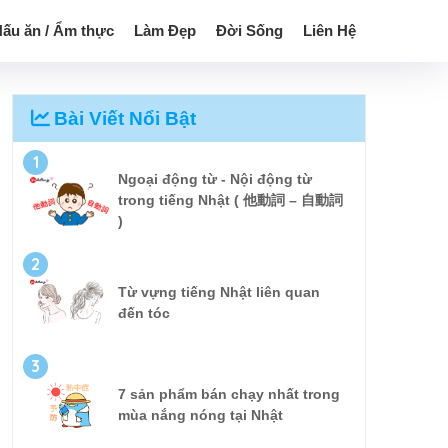
ấu ăn / Ẩm thực
Làm Đẹp
Đời Sống
Liên Hệ
Bài Viết Nổi Bật
1
Ngoại động từ - Nội động từ
trong tiếng Nhật ( 他動詞 – 自動詞
)
2
Từ vựng tiếng Nhật liên quan
đến tóc
3
7 sản phẩm bán chạy nhất trong
mùa nắng nóng tại Nhật