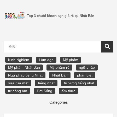
Top 3 chuỗi khách sạn giá rẻ tại Nhật Bản
Kinh Nghiệm
Làm đẹp
Mỹ phẩm
Mỹ phẩm Nhật Bản
Mỹ phẩm rẻ
ngữ pháp
Ngữ pháp tiếng Nhật
Nhật Bản
phân biệt
sữa rửa mặt
tiếng nhật
từ vựng tiếng nhật
từ đồng âm
Đời Sống
ẩm thực
Categories